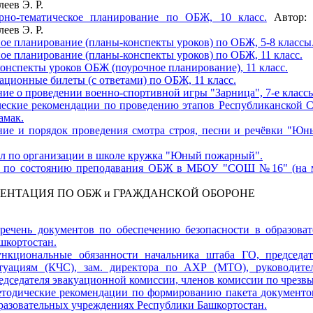
еев Э. Р.
рно-тематическое планирование по ОБЖ, 10 класс.
Автор: 
еев Э. Р.
ое планирование (планы-конспекты уроков) по ОБЖ, 5-8 классы
ое планирование (планы-конспекты уроков) по ОБЖ, 11 класс.
онспекты уроков ОБЖ (поурочное планирование), 11 класс.
ационные билеты (с ответами) по ОБЖ, 11 класс.
ие о проведении военно-спортивной игры "Зарница", 7-е классы
еские рекомендации по проведению этапов Республиканской Сп
амак.
ие и порядок проведения смотра строя, песни и речёвки "Юн
л по организации в школе кружка "Юный пожарный".
 по состоянию преподавания ОБЖ в МБОУ "СОШ №16" (на м
ЕНТАЦИЯ ПО ОБЖ и ГРАЖДАНСКОЙ ОБОРОНЕ
речень документов по обеспечению безопасности в образова
шкортостан.
нкциональные обязанности начальника штаба ГО, председа
туациям (КЧС), зам. директора по АХР (МТО), руководите
едседателя эвакуационной комиссии, членов комиссии по чрезв
тодические рекомендации по формированию пакета документов
разовательных учреждениях Республики Башкортостан.