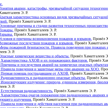
е.
 Понятия аварии, катастрофы, чрезвычайной ситуации техногенно
Хаматгалеев Э. Р.
 Краткая характеристика основных видов чрезвычайных ситуаций
твий.
Провёл Хаматгалеев Э. Р.
 Основные причины и стадии развития техногенных происшеств
 Пожары.
Провёл Хаматгалеев Э. Р.
 Взрывы.
Провёл Хаматгалеев Э. Р.
 Условия и причины возникновения пожаров и взрывов.
Провёл Х
 Возможные последствия пожаров и взрывов.
Провёл Хаматгалеев
 Меры пожарной безопасности. Правила поведения при пожарах и
еев Э. Р.
 Опасные химические вещества и объекты.
Провёл Хаматгалеев Э
. Характеристика АХОВ и их поражающих факторов.
Провёл Хам
. Причины и последствия аварий на химически опасных объектах
. Правила поведения и защитные меры при авариях на ХОО.
Пров
. Первая помощь пострадавшим от АХОВ.
Провёл Хаматгалеев Э.
. Радиоактивность и радиационно опасные объекты.
Провёл Хамат
. Ионизирующее излучение: природа, единицы измерения, биоло
еев Э. Р.
 Естественная радиоактивность.
Провёл Хаматгалеев Э. Р.
. Характеристика очагов поражения при радиационных авариях
ующего излучения.
Провёл Хаматгалеев Э. Р.
. Правила поведения и действия населения при радиационных а