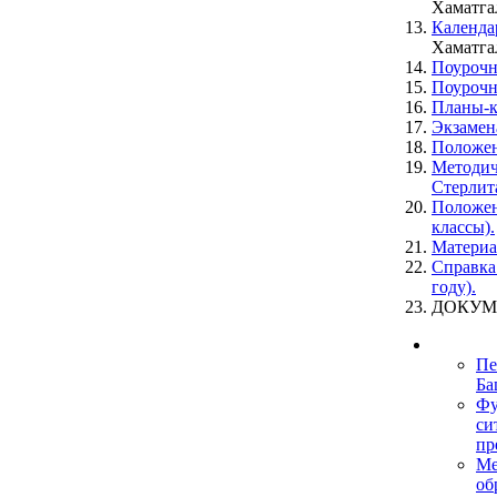
Хаматгал
Календа
Хаматгал
Поурочн
Поурочн
Планы-к
Экзамен
Положен
Методич
Стерлит
Положен
классы).
Материа
Справка
году).
ДОКУМ
Пе
Ба
Фу
си
пр
Ме
об