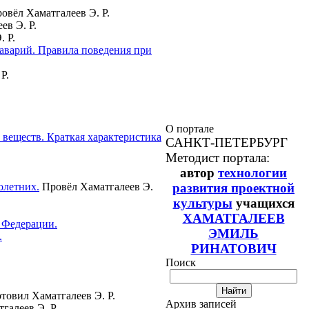
овёл Хаматгалеев Э. Р.
ев Э. Р.
. Р.
 аварий. Правила поведения при
 Р.
О портале
веществ. Краткая характеристика
САНКТ-ПЕТЕРБУРГ
Методист портала:
автор
технологии
развития проектной
олетних.
Провёл Хаматгалеев Э.
культуры
учащихся
ХАМАТГАЛЕЕВ
 Федерации.
ЭМИЛЬ
.
РИНАТОВИЧ
Поиск
товил Хаматгалеев Э. Р.
Архив записей
галеев Э. Р.