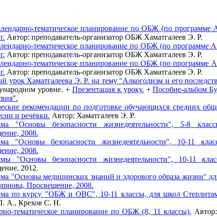
лендарно-тематическое планирование по ОБЖ (по программе А. 
г.
Автор: преподаватель-организатор ОБЖ Хаматгалеев Э. Р.
лендарно-тематическое планирование по ОБЖ (по программе А. 
г.
Автор: преподаватель-организатор ОБЖ Хаматгалеев Э. Р.
лендарно-тематическое планирование по ОБЖ (по программе А. 
г.
Автор: преподаватель-организатор ОБЖ Хаматгалеев Э. Р.
й урок Хаматгалеева Э. Р. на тему "Алкоголизм и его последств
ународном уровне. +
Презентация к уроку.
+
Пособие-альбом Бу
твия".
еские рекомендации по подготовке обучающихся средних общ
есни и речёвки.
Автор: Хаматгалеев Э. Р.
мма "Основы безопасности жизнедеятельности", 5-8 клас
ение, 2008.
ма "Основы безопасности жизнедеятельности", 10-11 кла
ение, 2008.
мы "Основы безопасности жизнедеятельности", 10-11 кла
ение, 2012.
ма "Основы медицинских знаний и здорового образа жизни" для 
мирнова, Просвещение, 2008.
ма по курсу "ОБЖ и ОВС", 10-11 классы, для школ Стерлитам
. А., Крехов С. Н.
рно-тематическое планирование по ОБЖ (8, 11 классы).
Автор: