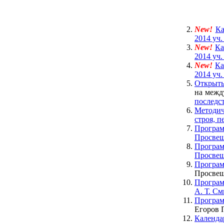
New!
Ка
2014 уч. 
New!
Ка
2014 уч. 
New!
Ка
2014 уч. 
Открыты
на межд
последс
Методич
строя, п
Програ
Просвещ
Програм
Просвещ
Програм
Просвещ
Програм
А. Т. С
Програм
Егоров П
Календа