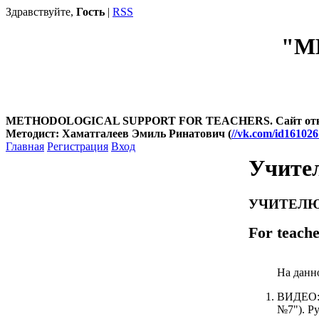
Здравствуйте,
Гость
|
RSS
"М
METHODOLOGICAL SUPPORT FOR TEACHERS. Сайт открыт
Методист: Хаматгалеев Эмиль Ринатович (
//vk.com/id16102
Главная
Регистрация
Вход
Учите
УЧИТЕЛЮ О
For teach
На данн
ВИДЕО: 
№7"). Р