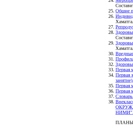
Меропри
Составит
Общие п
Индивид
Хаматгал
Репродук
Здоровы
Составит
Здоров
Хаматгал
Вредные
Профила
Здоровы
Первая 
Первая 
занятие)
Первая 
Первая 
Словарь 
Внекл
ОКРУЖ
НИМИ"
ПЛАНЫ-