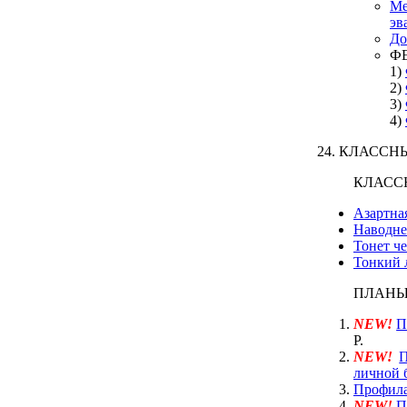
Ме
эв
До
Ф
1)
2)
3)
4)
24. КЛАСС
КЛАСС
Азартная
Наводне
Тонет че
Тонкий 
ПЛАНЫ-
NEW!
П
Р.
NEW!
П
личной 
Профила
NEW!
П