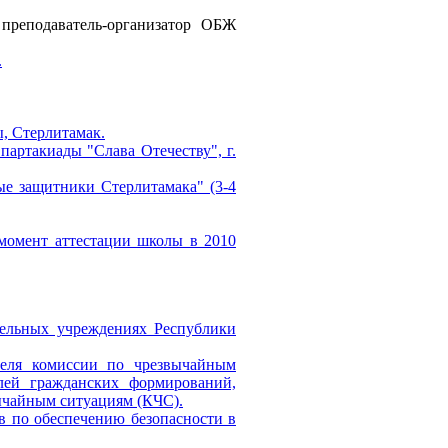
преподаватель-организатор ОБЖ
.
, Стерлитамак.
артакиады "Слава Отечеству", г.
ые защитники Стерлитамака" (3-4
омент аттестации школы в 2010
тельных учреждениях Республики
теля комиссии по чрезвычайным
лей гражданских формирований,
ычайным ситуациям (КЧС).
 по обеспечению безопасности в