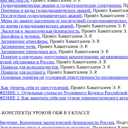
ении местности.
Провёл Хаматгалеев Э. Р.
. Гидродинамические аварии и гидротехнические сооружения.
Пр
. Причины и виды гидродинамических аварий.
Провёл Хаматгале
. Последствия гидродинамических аварий.
Провёл Хаматгалеев Э
. Меры по защите населения от последствий гидродинамических
и во время гидродинамических аварий.
Провёл Хаматгалеев Э. Р.
 Экология и экологическая безопасность.
Провёл Хаматгалеев Э.
 Биосфера и человек.
Провёл Хаматгалеев Э. Р.
. Загрязнение атмосферы.
Провёл Хаматгалеев Э. Р.
 Загрязнение почв.
Провёл Хаматгалеев Э. Р.
. Загрязнение природных вод.
Провёл Хаматгалеев Э. Р.
. Понятие о предельно допустимых концентрациях загрязняющих 
ческой обстановки в России.
Провёл Хаматгалеев Э. Р.
. Правила для велосипедистов.
Провёл Хаматгалеев Э. Р.
 Правила для роллинга.
Провёл Хаматгалеев Э. Р.
. Основные понятия об уголовной ответственности несовершенн
 Как уберечь себя от преступлений.
Провёл Хаматгалеев Э. Р.
НИЕ 1. Отдельные статьи из Уголовного Кодекса Российской
НИЕ 2. Как защитить себя при угрозе террористического акта
-КОНСПЕКТЫ УРОКОВ ОБЖ В 9 КЛАССЕ
 Введение. Концепция экологической безопасности России.
Подго
 Окружающая среда и экологическая опасность.
Подготовил Хамат