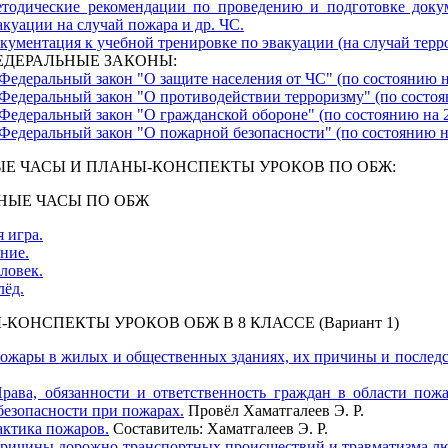
тодические рекомендации по проведению и подготовке доку
акуации на случай пожара и др. ЧС.
кументация к учебной тренировке по эвакуации (на случай терро
ЕДЕРАЛЬНЫЕ ЗАКОНЫ:
Федеральный закон "О защите населения от ЧС" (по состоянию на
Федеральный закон "О противодействии терроризму" (по состоян
Федеральный закон "О гражданской обороне" (по состоянию на 20
Федеральный закон "О пожарной безопасности" (по состоянию на 
НЫЕ ЧАСЫ И ПЛАНЫ-КОНСПЕКТЫ УРОКОВ ПО ОБЖ:
НЫЕ ЧАСЫ ПО ОБЖ
 игра.
ние.
ловек.
лёд.
КОНСПЕКТЫ УРОКОВ ОБЖ В 8 КЛАССЕ (Вариант 1)
ожары в жилых и общественных зданиях, их причины и последс
рава, обязанности и ответственность граждан в области пож
безопасности при пожарах.
Провёл Хаматгалеев Э. Р.
ктика пожаров.
Составитель: Хаматгалеев Э. Р.
ричины дорожно-транспортных происшествий и травматизма лю