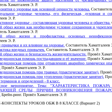
ятия по инженерной защите населения от чрезвычайных сит
ель Хаматгалеев Э. Р.
онятия о здоровье как основной ценности человека.
Составитель
уальное здоровье человека, его физическая, духовная и со
еев Э. Р.
тивное здоровье - составляющая здоровья человека и общества.
й образ жизни как необходимое условие сохранения и укреплен
ель Хаматгалеев Э. Р.
ый образ жизни и профилактика основных неинфекцион
еев Э. Р.
 привычки и их влияние на здоровье.
Составитель Хаматгалеев Э
ктика вредных привычек.
Составитель Хаматгалеев Э. Р.
й образ жизни и безопасность жизнедеятельности.
Провёл Хаматг
медицинская помощь пострадавшим и её значение.
Провёл Хаматг
медицинская помощь при отравлениях аварийно химически опа
.
Провёл Хаматгалеев Э. Р.
медицинская помощь при травмах (практическое занятие).
Провёл
медицинская помощь при утоплении (практическое занятие).
Пров
терминов и определений - 8 класс.
ассное мероприятие. Тема: "ХАРАКТЕРИСТИКА ПОЖ
АЮЩЕЙ СРЕДЫ, ПРИЧИН ВОЗНИКНОВЕНИЯ ПОЖАРО
.
Брейн-ринг. Провёл Хаматгалеев Э. Р.
КОНСПЕКТЫ УРОКОВ ОБЖ В 8 КЛАССЕ (Вариант 2)