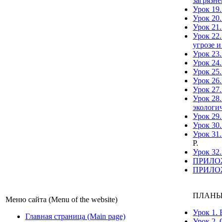
загрязн
Урок 19
Урок 20
Урок 21
Урок 22
угрозе 
Урок 23.
Урок 24.
Урок 25
Урок 26.
Урок 27
Урок 28
экологи
Урок 29
Урок 30.
Урок 31
Р.
Урок 32.
ПРИЛОЖЕ
ПРИЛОЖЕ
ПЛАНЫ
Меню сайта (Menu of the website)
Урок 1.
Главная страница (Main page)
Урок 2.