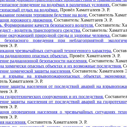
езопасное поведение на водоёмах в различных условиях.
Состави
езопасный отдых на водоёмах.
Провёл Хаматгалеев Э. Р.
казание помощи терпящим бедствие на воде.
Составитель Хаматг
ация дорожного движения.
Составитель: Хаматгаеев Э. Р.
ь. Формирование качеств безопасного водителя.
Составитель: Хам
дист - водитель транспортного средства.
Составитель: Хаматгале
ение окружающей природной среды и здоровье человека.
Состави
а безопасного поведения при неблагоприятной экологиче
еев Э. Р.
икация чрезвычайных ситуаций техногенного характера.
Состави
на радиационно опасных объектах.
Провёл: Хаматгалеев Э. Р.
ение радиационной безопасности населения.
Составитель: Хаматг
на химически опасных объектах и их возможные последствия.
Со
ение химической защиты населения.
Составитель: Хаматгалеев Э
 и взрывы на взрывопожароопасных объектах экономики 
ель Хаматгалеев Э. Р.
ение защиты населения от последствий аварий на взрывопожа
еев Э. Р.
на гидротехнических сооружениях и их последствия.
Составитель
ение защиты населения от последствий аварий на гидротехни
еев Э. Р.
ация оповещения населения о чрезвычайных ситуациях техно
еев Э. Р.
ия населения.
Составитель Хаматгалеев Э. Р.