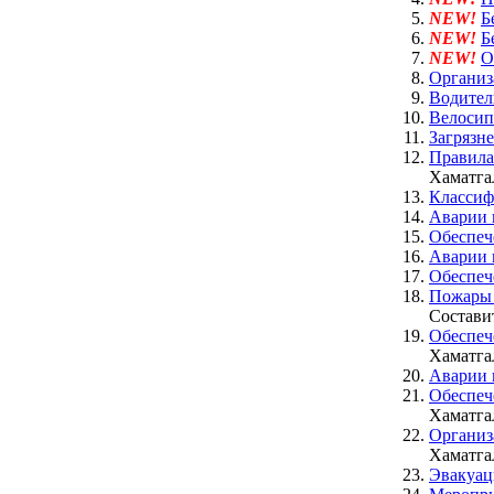
NEW!
Б
NEW!
Б
NEW!
О
Организ
Водител
Велосипе
Загрязн
Правил
Хаматгал
Классиф
Аварии 
Обеспеч
Аварии 
Обеспеч
Пожары
Составит
Обеспеч
Хаматгал
Аварии 
Обеспеч
Хаматгал
Организ
Хаматгал
Эвакуац