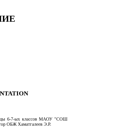
НИЕ
CUMENTATION
анды 6-7-ых классов МАОУ "СОШ
атор ОБЖ Хаматгалеев Э.Р.