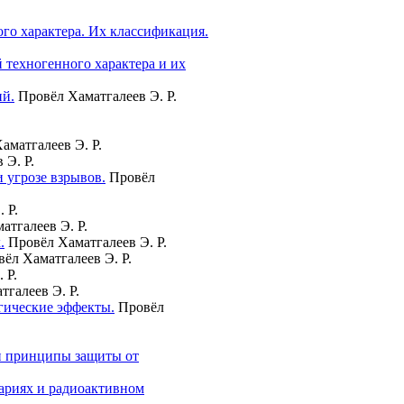
го характера. Их классификация.
 техногенного характера и их
ий.
Провёл Хаматгалеев Э. Р.
аматгалеев Э. Р.
 Э. Р.
 угрозе взрывов.
Провёл
. Р.
атгалеев Э. Р.
.
Провёл Хаматгалеев Э. Р.
ёл Хаматгалеев Э. Р.
 Р.
галеев Э. Р.
гические эффекты.
Провёл
 и принципы защиты от
вариях и радиоактивном