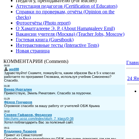
Педагогу, преподавателю (For teacher)
Аттестация педагогов (Certification of Educators)
Справки по проверкам, отчёты (Opinion on the
checks)
Фотоотчёты (Photo report)
О Хаматгалееве Э. Р. (About Hamatgaleev Emil)
Вакансии учителя (Москва) (Teacher Jobs, Moscow)
Гостевая книга (Guestbook)
Интерактивные тесты (Interactive Tests)
Новая страница
КОММЕНТАРИИ (Comments)
Главн
24 Ян