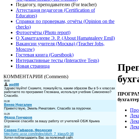
Педагогу, преподавателю (For teacher)
Аттестация педагогов (Certification of
Educators)
Справки по проверкам, отчёты (Opinion on the
checks)
Фотоотчёты (Photo report)
О Хаматгалееве Э. Р. (About Hamatgaleev Emil)
Вакансии учителя (Москва) (Teacher Jobs,
Moscow)
Гостевая книга (Guestbook)
Интерактивные тесты (Interactive Tests)
Пре
Новая страница
бухг
КОММЕНТАРИИ (Comments)
ПРОГ
бухгалте
Про
Лек
Лек
Лек