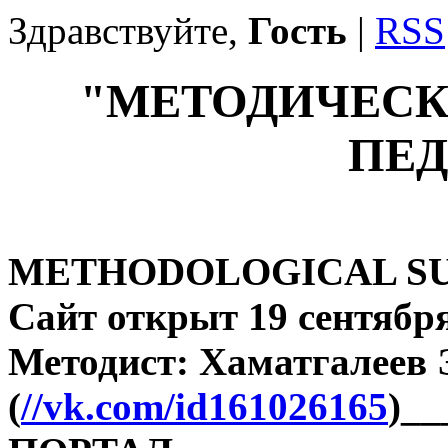
Здравствуйте,
Гость
|
RSS
"МЕТОДИЧЕСК
ПЕД
METHODOLOGICAL SU
Сайт открыт 19 сентября
Методист: Хаматгалеев
(
//vk.com/id161026165
)_