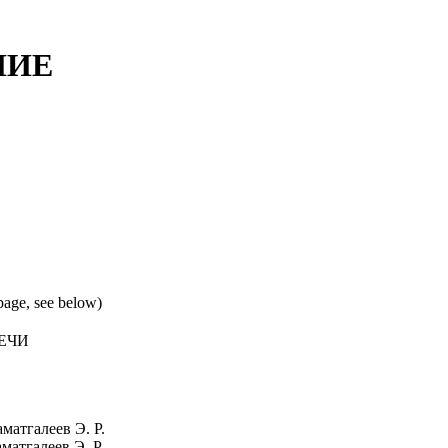
НИЕ
 page, see below)
РЕЧИ
матгалеев Э. Р.
матгалеев Э. Р.