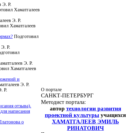
 Э. Р.
товил Хаматгалеев
леев Э. Р.
вил Хаматгалеев
ормах?
Подготовил
Э. Р.
дготовил
матгалеев Э. Р.
овил Хаматгалеев
ложений и
атгалеев Э. Р.
О портале
. Р.
САНКТ-ПЕТЕРБУРГ
Методист портала:
исания отзыва).
автор
технологии развития
(для написания
проектной культуры
учащихся
ХАМАТГАЛЕЕВ ЭМИЛЬ
 Платонова о
РИНАТОВИЧ