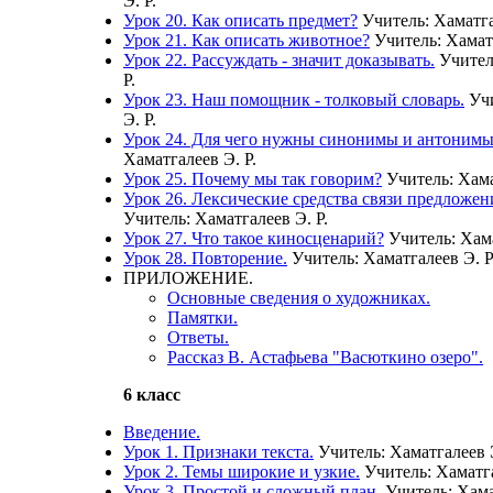
Э. Р.
Урок 20. Как описать предмет?
Учитель: Хаматга
Урок 21. Как описать животное?
Учитель: Хаматг
Урок 22. Рассуждать - значит доказывать.
Учител
Р.
Урок 23. Наш помощник - толковый словарь.
Учи
Э. Р.
Урок 24. Для чего нужны синонимы и антоним
Хаматгалеев Э. Р.
Урок 25. Почему мы так говорим?
Учитель: Хама
Урок 26. Лексические средства связи предложени
Учитель: Хаматгалеев Э. Р.
Урок 27. Что такое киносценарий?
Учитель: Хама
Урок 28. Повторение.
Учитель: Хаматгалеев Э. Р
ПРИЛОЖЕНИЕ.
Основные сведения о художниках.
Памятки.
Ответы.
Рассказ В. Астафьева "Васюткино озеро".
6 класс
Введение.
Урок 1. Признаки текста.
Учитель: Хаматгалеев 
Урок 2. Темы широкие и узкие.
Учитель: Хаматга
Урок 3. Простой и сложный план.
Учитель: Хама