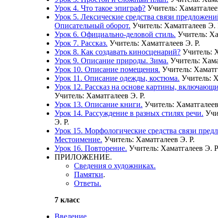
Урок 4. Что такое эпиграф?
Учитель: Хаматгалее
Урок 5. Лексические средства связи предложений
Описательный оборот.
Учитель: Хаматгалеев Э. 
Урок 6. Официально-деловой стиль.
Учитель: Ха
Урок 7. Рассказ.
Учитель: Хаматгалеев Э. Р.
Урок 8. Как создавать киносценарий?
Учитель: Х
Урок 9. Описание природы. Зима.
Учитель: Хама
Урок 10. Описание помещения.
Учитель: Хаматг
Урок 11. Описание одежды, костюма.
Учитель: Х
Урок 12. Рассказ на основе картины, включающ
Учитель: Хаматгалеев Э. Р.
Урок 13. Описание книги.
Учитель: Хаматгалеев
Урок 14. Рассуждение в разных стилях речи.
Учи
Э. Р.
Урок 15. Морфологические средства связи предл
Местоимение.
Учитель: Хаматгалеев Э. Р.
Урок 16. Повторение.
Учитель: Хаматгалеев Э. Р
ПРИЛОЖЕНИЕ.
Сведения о художниках.
Памятки
.
Ответы.
7 класс
Введение.