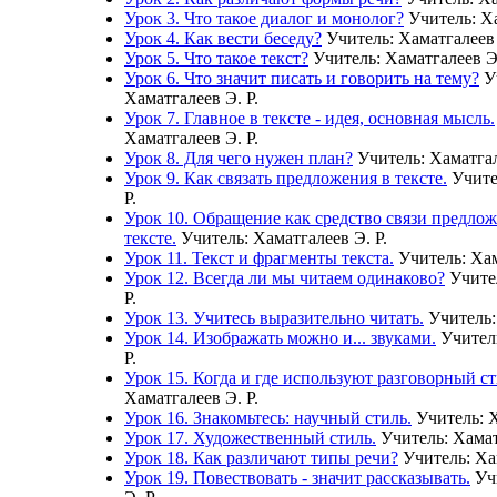
Урок 3. Что такое диалог и монолог?
Учитель: Ха
Урок 4. Как вести беседу?
Учитель: Хаматгалеев 
Урок 5. Что такое текст?
Учитель: Хаматгалеев Э
Урок 6. Что значит писать и говорить на тему?
У
Хаматгалеев Э. Р.
Урок 7. Главное в тексте - идея, основная мысль.
Хаматгалеев Э. Р.
Урок 8. Для чего нужен план?
Учитель: Хаматгал
Урок 9. Как связать предложения в тексте.
Учите
Р.
Урок 10. Обращение как средство связи предло
тексте.
Учитель: Хаматгалеев Э. Р.
Урок 11. Текст и фрагменты текста.
Учитель: Хам
Урок 12. Всегда ли мы читаем одинаково?
Учител
Р.
Урок 13. Учитесь выразительно читать.
Учитель:
Урок 14. Изображать можно и... звуками.
Учитель
Р.
Урок 15. Когда и где используют разговорный с
Хаматгалеев Э. Р.
Урок 16. Знакомьтесь: научный стиль.
Учитель: Х
Урок 17. Художественный стиль.
Учитель: Хамат
Урок 18. Как различают типы речи?
Учитель: Ха
Урок 19. Повествовать - значит рассказывать.
Учи