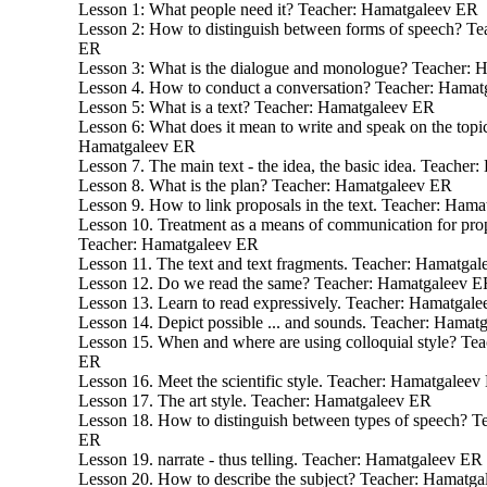
Lesson 1: What people need it? Teacher: Hamatgaleev ER
Lesson 2: How to distinguish between forms of speech? T
ER
Lesson 3: What is the dialogue and monologue? Teacher:
Lesson 4. How to conduct a conversation? Teacher: Hama
Lesson 5: What is a text? Teacher: Hamatgaleev ER
Lesson 6: What does it mean to write and speak on the topi
Hamatgaleev ER
Lesson 7. The main text - the idea, the basic idea. Teache
Lesson 8. What is the plan? Teacher: Hamatgaleev ER
Lesson 9. How to link proposals in the text. Teacher: Ham
Lesson 10. Treatment as a means of communication for propo
Teacher: Hamatgaleev ER
Lesson 11. The text and text fragments. Teacher: Hamatga
Lesson 12. Do we read the same? Teacher: Hamatgaleev 
Lesson 13. Learn to read expressively. Teacher: Hamatgal
Lesson 14. Depict possible ... and sounds. Teacher: Hamat
Lesson 15. When and where are using colloquial style? Te
ER
Lesson 16. Meet the scientific style. Teacher: Hamatgaleev
Lesson 17. The art style. Teacher: Hamatgaleev ER
Lesson 18. How to distinguish between types of speech? T
ER
Lesson 19. narrate - thus telling. Teacher: Hamatgaleev ER
Lesson 20. How to describe the subject? Teacher: Hamatg