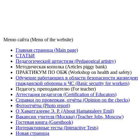
Меню сайта (Menu of the website)
Главная страница (Main page)
СТАТЬИ
Педагогический артистизм (Pedagogical artistry)
Методическая копилка (Articles piggy bank)
ПРАКТИКУМ ПО ОБЖ (Workshop on health and safety)
Обучение работающих в области безопасности жизнедеят
гражданской обороны и ЧС (Basic security for workers)
Педагогу, преподавателю (For teacher)
Аттестация педагогов (Certification of Educators)
Справки по проверкам, отчёты (Opinion on the checks)
Фотоотчёты (Photo report)
О Хаматгалееве Э. Р. (About Hamatgaleev Emil)
Вакансии учителя (Москва) (Teacher Jobs, Moscow)
Гостевая книга (Guestbook)
Интерактивные тесты (Interactive Tests)
Новая страница