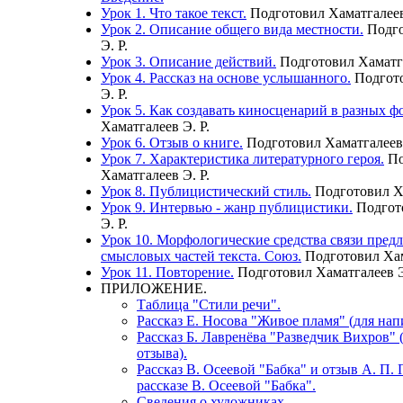
Урок 1. Что такое текст.
Подготовил Хаматгалеев
Урок 2. Описание общего вида местности.
Подго
Э. Р.
Урок 3. Описание действий.
Подготовил Хаматга
Урок 4. Рассказ на основе услышанного.
Подгото
Э. Р.
Урок 5. Как создавать киносценарий в разных ф
Хаматгалеев Э. Р.
Урок 6. Отзыв о книге.
Подготовил Хаматгалеев 
Урок 7. Характеристика литературного героя.
По
Хаматгалеев Э. Р.
Урок 8. Публицистический стиль.
Подготовил Ха
Урок 9. Интервью - жанр публицистики.
Подгот
Э. Р.
Урок 10. Морфологические средства связи пред
смысловых частей текста. Союз.
Подготовил Хам
Урок 11. Повторение.
Подготовил Хаматгалеев Э
ПРИЛОЖЕНИЕ.
Таблица "Стили речи".
Рассказ Е. Носова "Живое пламя" (для нап
Рассказ Б. Лавренёва "Разведчик Вихров" 
отзыва).
Рассказ В. Осеевой "Бабка" и отзыв А. П.
рассказе В. Осеевой "Бабка".
Сведения о художниках.