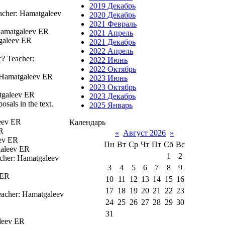
2019 Декабрь
eacher: Hamatgaleev
2020 Декабрь
2021 Февраль
 Hamatgaleev ER
2021 Апрель
tgaleev ER
2021 Декабрь
2022 Апрель
c? Teacher:
2022 Июнь
2022 Октябрь
r: Hamatgaleev ER
2023 Июнь
2023 Октябрь
atgaleev ER
2023 Декабрь
sals in the text.
2025 Январь
leev ER
Календарь
ER
«
Август 2026
»
eev ER
Пн
Вт
Ср
Чт
Пт
Сб
Вс
galeev ER
1
2
acher: Hamatgaleev
3
4
5
6
7
8
9
 ER
10
11
12
13
14
15
16
17
18
19
20
21
22
23
eacher: Hamatgaleev
24
25
26
27
28
29
30
31
aleev ER