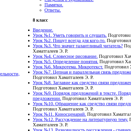
Памятки.
Ответы.
8 класс
Введение.
Урок №1. Уметь говорить и слушать.
Подготовил
Урок №2. Пишут всегда для кого-то.
Подготовил 
Урок №3. Что значит талантливый читатель?
Под
Хаматгалеев Э. Р.
Урок №4. Словесное рисование.
Подготовил Хам
Урок №5. Определение понятия.
Подготовил Хам
Урок №6. Микротема. Микротекст.
Подготовил Х
Урок №7. Цепная и параллельная связь предложе
ельности,
Подготовил Хаматгалеев Э. Р.
Урок №8. Заглавие как средство связи предложен
Подготовил Хаматгалеев Э. Р.
Урок №9. Порядок предложений в тексте. Поряд
предложении.
Подготовил Хаматгалеев Э. Р.
Урок №10. Обращение как средство связи предло
Подготовил Хаматгалеев Э. Р.
Урок №11. Киносценарий.
Подготовил Хаматгал
Урок №12. Рассуждение на литературную тему.
П
Хаматгалеев Э. Р.
Урок №13. Разновидность рассуждения - сравне