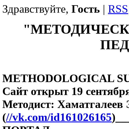
Здравствуйте,
Гость
|
RSS
"МЕТОДИЧЕСК
ПЕД
METHODOLOGICAL SU
Сайт открыт 19 сентября
Методист: Хаматгалеев
(
//vk.com/id161026165
)_