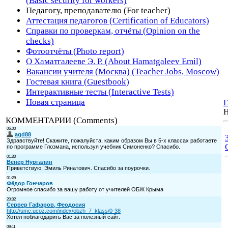
(Basic security for workers)
Педагогу, преподавателю (For teacher)
Аттестация педагогов (Certification of Educators)
Справки по проверкам, отчёты (Opinion on the
checks)
Фотоотчёты (Photo report)
О Хаматгалееве Э. Р. (About Hamatgaleev Emil)
Вакансии учителя (Москва) (Teacher Jobs, Moscow)
Гостевая книга (Guestbook)
Интерактивные тесты (Interactive Tests)
Новая страница
Г
Н
КОММЕНТАРИИ (Comments)