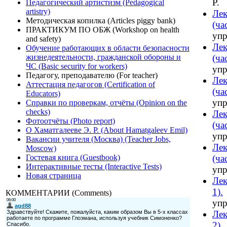
Р.
Педагогический артистизм (Pedagogical
artistry)
Ле
Методическая копилка (Articles piggy bank)
(ча
ПРАКТИКУМ ПО ОБЖ (Workshop on health
упр
and safety)
Ле
Обучение работающих в области безопасности
жизнедеятельности, гражданской обороны и
(ча
ЧС (Basic security for workers)
упр
Педагогу, преподавателю (For teacher)
Ле
Аттестация педагогов (Certification of
(ча
Educators)
упр
Справки по проверкам, отчёты (Opinion on the
checks)
Лек
Фотоотчёты (Photo report)
(ча
О Хаматгалееве Э. Р. (About Hamatgaleev Emil)
упр
Вакансии учителя (Москва) (Teacher Jobs,
Лек
Moscow)
Гостевая книга (Guestbook)
(ча
Интерактивные тесты (Interactive Tests)
упр
Новая страница
Лек
1).
КОММЕНТАРИИ (Comments)
упр
Лек
2).