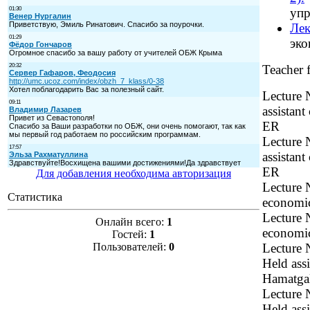
упр
Лек
эко
Teacher 
Lecture 
assistan
ER
Lecture 
assistan
ER
Для добавления необходима авторизация
Lecture 
Статистика
economi
Lecture 
Онлайн всего:
1
economi
Гостей:
1
Пользователей:
0
Lecture 
Held ass
Hamatga
Lecture 
Held ass