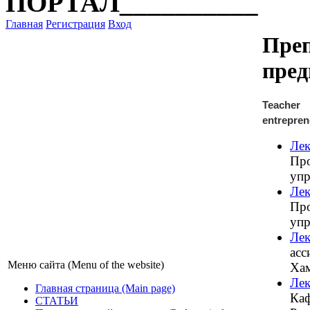
ПОРТАЛ__________
Главная
Регистрация
Вход
Преп
пред
Teach
entrepren
Лек
Пр
упр
Лек
Пр
упр
Ле
ас
Меню сайта (Menu of the website)
Хам
Лек
Главная страница (Main page)
Каф
СТАТЬИ