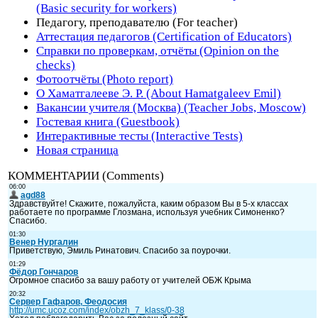
(Basic security for workers)
Педагогу, преподавателю (For teacher)
Аттестация педагогов (Certification of Educators)
Справки по проверкам, отчёты (Opinion on the
checks)
Фотоотчёты (Photo report)
О Хаматгалееве Э. Р. (About Hamatgaleev Emil)
Вакансии учителя (Москва) (Teacher Jobs, Moscow)
Гостевая книга (Guestbook)
Интерактивные тесты (Interactive Tests)
Новая страница
КОММЕНТАРИИ (Comments)