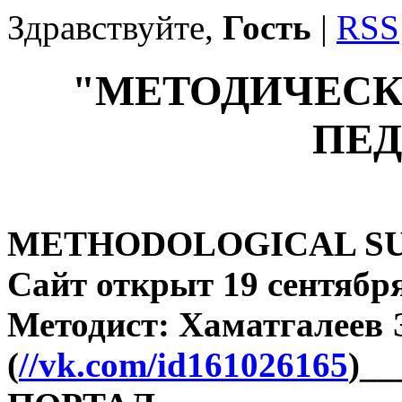
Здравствуйте,
Гость
|
RSS
"МЕТОДИЧЕСК
ПЕД
METHODOLOGICAL SU
Сайт открыт 19 сентября
Методист: Хаматгалеев
(
//vk.com/id161026165
)_