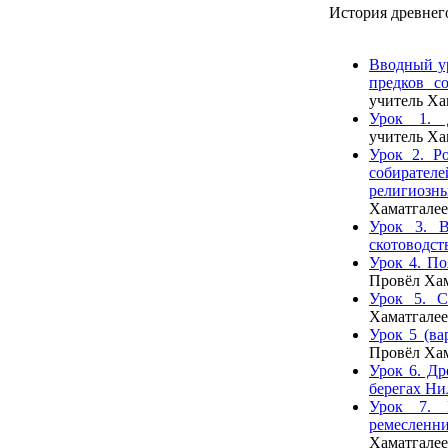
История древнего
Вводный у
предков с
учитель Ха
Урок 1. 
учитель Ха
Урок 2. Р
собирателе
религиозны
Хаматгалее
Урок 3. В
скотоводст
Урок 4. По
Провёл Хам
Урок 5. С
Хаматгалее
Урок 5 (ва
Провёл Хам
Урок 6. Др
берегах Ни
Урок 7. 
ремеслен
Хаматгалее