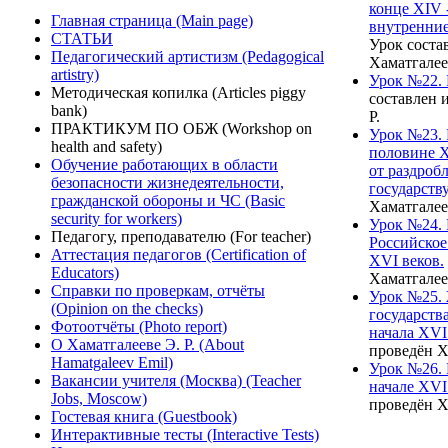
конце XIV 
Главная страница (Main page)
внутренние
СТАТЬИ
Урок соста
Педагогический артистизм (Pedagogical
Хаматгалее
artistry)
Урок №22. 
Методическая копилка (Articles piggy
составлен 
bank)
Р.
ПРАКТИКУМ ПО ОБЖ (Workshop on
Урок №23. 
health and safety)
половине X
Обучение работающих в области
от раздроб
безопасности жизнедеятельности,
государству
гражданской обороны и ЧС (Basic
Хаматгалее
security for workers)
Урок №24.
Педагогу, преподавателю (For teacher)
Российское
Аттестация педагогов (Certification of
XVI веков.
Educators)
Хаматгалее
Справки по проверкам, отчёты
Урок №25. 
(Opinion on the checks)
государств
Фотоотчёты (Photo report)
начала XVI
О Хаматгалееве Э. Р. (About
проведён Х
Hamatgaleev Emil)
Урок №26. 
Вакансии учителя (Москва) (Teacher
начале XVI
Jobs, Moscow)
проведён Х
Гостевая книга (Guestbook)
Интерактивные тесты (Interactive Tests)