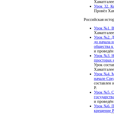
Хаматгалее
Урок 32. 
Провёл Хам
Российская истор
Урок №1. В
Хаматгалее
Урок №2. Д
до начала 
общества к
и проведён
Урок №3. Н
просторах н
Урок соста
Хаматгалее
Урок №4. М
начале Сред
составлен 
Р.
Урок №5. С
государства
и проведён
Урок №6. П
крещение Р