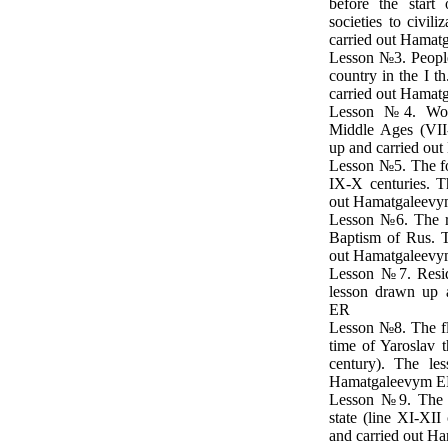
before the start
societies to civil
carried out Hama
Lesson №3. Peoples
country in the I t
carried out Hama
Lesson №4. Worl
Middle Ages (VII
up and carried o
Lesson №5. The for
IX-X centuries. T
out Hamatgaleev
Lesson №6. The re
Baptism of Rus. T
out Hamatgaleev
Lesson №7. Resid
lesson drawn up 
ER
Lesson №8. The fl
time of Yaroslav t
century). The le
Hamatgaleevym 
Lesson №9. The c
state (line XI-XII
and carried out 