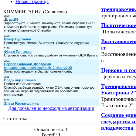
Новая страница
тренировочны
КОММЕНТАРИИ (Comments)
тренировочный
Политическое 
Политическое 
Восстановлен
гг.
Восстановлени
гг.
Церковь и гос
Церковь и госу
Тренировочны
Екатерины 2
Тренировочны
Екатерины 2"
Для добавления необходима авторизация
Создание един
Статистика
государства и
владычества. 
Онлайн всего:
1
Гостей:
1