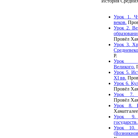
История Средних
Урок 1. Ч
веков.
Пров
Урок 2. Ве
образован
Провёл Хам
Урок 3. Хр
Средневеко
Р.
Урок 
Великого.
П
Урок 5. Ис
XI вв.
Пров
Урок 6. Ку
Провёл Хам
Урок 7. В
Провёл Хам
Урок 8. К
Хаматгалее
Урок 9. 
государств.
Урок 10.
(Возникн