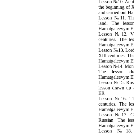
Lesson №10. Achie
the beginning of 
and carried out 
Lesson №11. The 
land. The less
Hamatgaleevym 
Lesson №12. Vla
centuries. The l
Hamatgaleevym 
Lesson №13. Lord 
XIII centuries. Th
Hamatgaleevym 
Lesson №14. Mongo
The lesson d
Hamatgaleevym 
Lesson №15. Russ
lesson drawn up 
ER
Lesson №16. Th
centuries. The l
Hamatgaleevym 
Lesson №17. Gr
Russian. The les
Hamatgaleevym 
Lesson №18. S