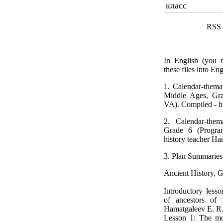
класс
RSS f
In English (you n
these files into Eng
1. Calendar-themat
Middle Ages, Gr
VA). Compiled - h
2. Calendar-them
Grade 6 (Progra
history teacher H
3. Plan Summaries 
Ancient History, 
Introductory less
of ancestors of 
Hamatgaleev E. R
Lesson 1: The mos