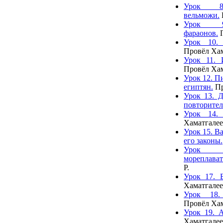
Урок 8
вельможи.
Урок 9
фараонов.
П
Урок 10. 
Провёл Хам
Урок 11. 
Провёл Хам
Урок 12. П
египтян.
Пр
Урок 13. 
повторител
Урок 14. 
Хаматгалее
Урок 15. В
его законы.
Урок 
мореплават
Р.
Урок 17. Б
Хаматгалее
Урок 18. 
Провёл Хам
Урок 19. А
Хаматгалее