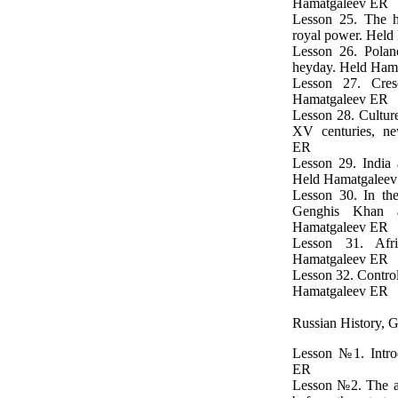
Hamatgaleev ER
Lesson 25. The h
royal power. Hel
Lesson 26. Polan
heyday. Held Ham
Lesson 27. Cres
Hamatgaleev ER
Lesson 28. Cultur
XV centuries, ne
ER
Lesson 29. India
Held Hamatgalee
Lesson 30. In the
Genghis Khan 
Hamatgaleev ER
Lesson 31. Afr
Hamatgaleev ER
Lesson 32. Contro
Hamatgaleev ER
Russian History, 
Lesson №1. Intro
ER
Lesson №2. The an