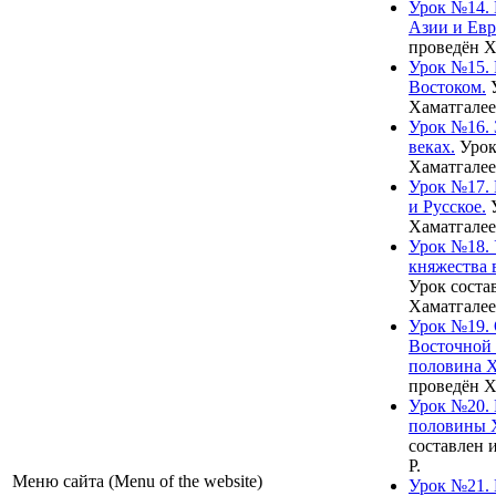
Урок №14. 
Азии и Евр
проведён Х
Урок №15. 
Востоком.
У
Хаматгалее
Урок №16. 
веках.
Урок
Хаматгалее
Урок №17. 
и Русское.
У
Хаматгалее
Урок №18. 
княжества 
Урок соста
Хаматгалее
Урок №19. 
Восточной 
половина X
проведён Х
Урок №20. 
половины X
составлен 
Р.
Меню сайта (Menu of the website)
Урок №21. 