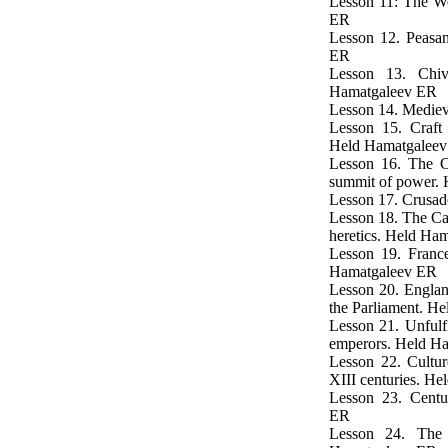
Lesson 11: The Wo
ER
Lesson 12. Peasan
ER
Lesson 13. Chiv
Hamatgaleev ER
Lesson 14. Mediev
Lesson 15. Craft
Held Hamatgalee
Lesson 16. The Ca
summit of power.
Lesson 17. Crusa
Lesson 18. The Cat
heretics. Held Ha
Lesson 19. France
Hamatgaleev ER
Lesson 20. Engla
the Parliament. H
Lesson 21. Unfulf
emperors. Held H
Lesson 22. Cultur
XIII centuries. H
Lesson 23. Centu
ER
Lesson 24. The 