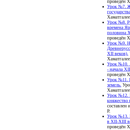
проведён Х
Урок №7. Ж
государства
Хаматгалее
Урок №8. Р
времена Яр
половина X
проведён Х
Урок №9. Н
Древнерусс
XII веков).
Хаматгалее
Урок №10. 
- начала XII
проведён Х
Урок №11. 
земель.
Уро
Хаматгалее
Урок №12. 
княжество в
составлен 
Р.
Урок №13.
в XII-XIII 
проведён Х