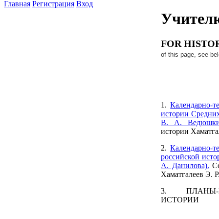
Главная
Регистрация
Вход
Учител
FOR HISTO
of this page, see be
1.
Календарно-т
истории Средних 
В. А. Ведюшки
истории Хаматга
2.
Календарно-т
российской истор
А. Данилова).
Со
Хаматгалеев Э. Р
3. ПЛАНЫ-
ИСТОРИИ