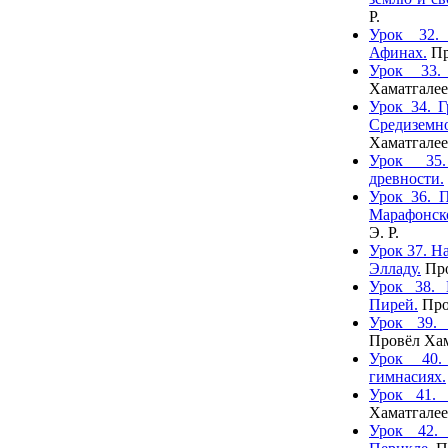
Р.
Урок 32.
Афинах.
Пр
Урок 33.
Хаматгалее
Урок 34. Г
Средиземн
Хаматгалее
Урок 35
древности.
Урок 36. 
Марафонско
Э. Р.
Урок 37. Н
Элладу.
Про
Урок 38. 
Пирей.
Про
Урок 39.
Провёл Хам
Урок 40
гимнасиях.
Урок 41. 
Хаматгалее
Урок 42.