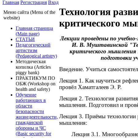
Главная
Регистрация
Вход
Технология разв
Меню сайта (Menu of the
website)
критического м
Главная страница
(Main page)
Лекции проведены по учебно
СТАТЬИ
И. В. Муштавинской "Т
Педагогический
артистизм
критического мышления н
(Pedagogical artistry)
подготовки 
Методическая
копилка (Articles
Введение. Учиться самостояте
piggy bank)
ПРАКТИКУМ ПО
Лекция 1. Как научиться рефле
ОБЖ (Workshop on
провёл Хаматгалеев Э. Р.
health and safety)
Обучение
Лекция 2. Технология развития
работающих в
мышления. Подготовил и провё
области
безопасности
Лекция 3. Приёмы технологии 
жизнедеятельности,
гражданской
мышления:
обороны и ЧС
(Basic security for
Лекция 3.1. Многообразие