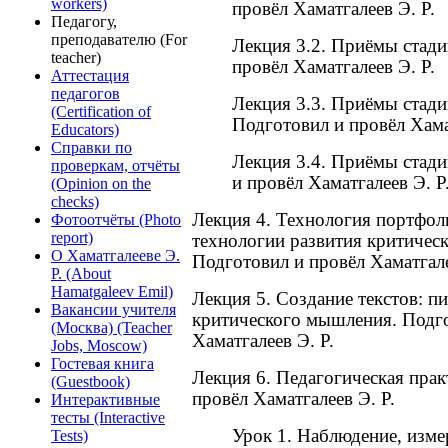
workers)
провёл Хаматгалеев Э. Р.
Педагогу,
преподавателю (For
Лекция 3.2. Приёмы стади
teacher)
провёл Хаматгалеев Э. Р.
Аттестация
педагогов
Лекция 3.3. Приёмы стади
(Certification of
Подготовил и провёл Хама
Educators)
Справки по
Лекция 3.4. Приёмы стади
проверкам, отчёты
и провёл Хаматгалеев Э. Р
(Opinion on the
checks)
Лекция 4. Технология портфол
Фотоотчёты (Photo
report)
технологии развития критичес
О Хаматгалееве Э.
Подготовил и провёл Хаматгале
Р. (About
Hamatgaleev Emil)
Лекция 5. Создание текстов: п
Вакансии учителя
критического мышления. Подго
(Москва) (Teacher
Хаматгалеев Э. Р.
Jobs, Moscow)
Гостевая книга
Лекция 6. Педагогическая прак
(Guestbook)
провёл Хаматгалеев Э. Р.
Интерактивные
тесты (Interactive
Урок 1. Наблюдение, изме
Tests)