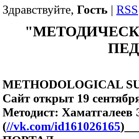
Здравствуйте,
Гость
|
RSS
"МЕТОДИЧЕСК
ПЕД
METHODOLOGICAL SU
Сайт открыт 19 сентября
Методист: Хаматгалеев
(
//vk.com/id161026165
)_