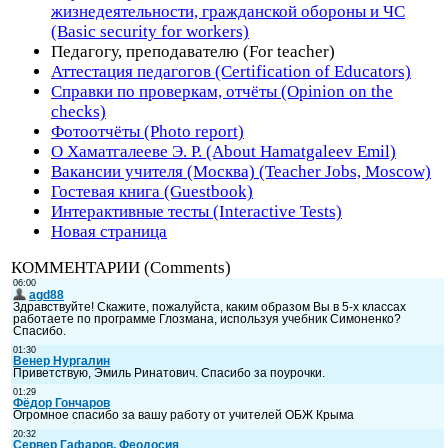
жизнедеятельности, гражданской обороны и ЧС
(Basic security for workers)
Педагогу, преподавателю (For teacher)
Аттестация педагогов (Certification of Educators)
Справки по проверкам, отчёты (Opinion on the
checks)
Фотоотчёты (Photo report)
О Хаматгалееве Э. Р. (About Hamatgaleev Emil)
Вакансии учителя (Москва) (Teacher Jobs, Moscow)
Гостевая книга (Guestbook)
Интерактивные тесты (Interactive Tests)
Новая страница
КОММЕНТАРИИ (Comments)