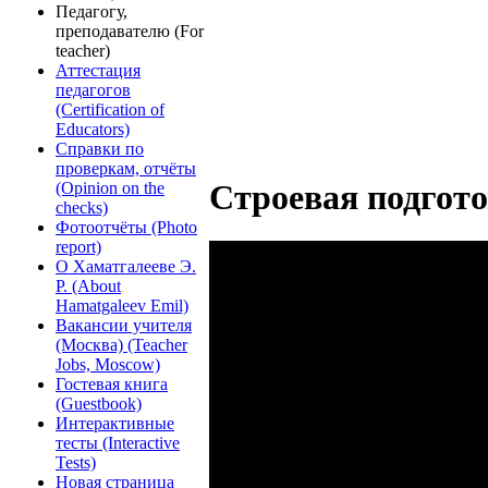
Педагогу,
преподавателю (For
teacher)
Аттестация
педагогов
(Certification of
Educators)
Справки по
проверкам, отчёты
Строевая подгот
(Opinion on the
checks)
Фотоотчёты (Photo
report)
О Хаматгалееве Э.
Р. (About
Hamatgaleev Emil)
Вакансии учителя
(Москва) (Teacher
Jobs, Moscow)
Гостевая книга
(Guestbook)
Интерактивные
тесты (Interactive
Tests)
Новая страница