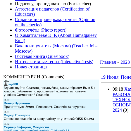
Педагогу, преподавателю (For teacher)
Аттестация педагогов (Certification of
Educators)
Справки по проверкам, отчёты (Opinion
on the checks)
Фотоотчёты (Photo report)
О Хаматгалееве Э. Р. (About Hamatgaleev
Emil)
Вакансии учителя (Москва) (Teacher Jobs,
Moscow)
Гостевая книга (Guestbook)
Интерактивные тесты (Interactive Tests)
Главная
»
2023
Новая страница
КОММЕНТАРИИ (Comments)
19 Июня, Пон
09:18
Хам
РАБОЧА
ТЕХНОЛ
ОБНОВЛ
2024
(0)