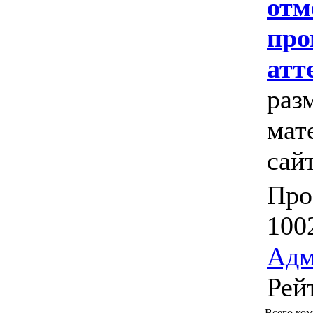
отм
про
атт
раз
мат
сайт
Про
100
Адм
Рей
Всего ко