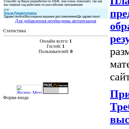
Пла
пре
Для добавления необходима авторизация
обр
Статистика
рез
Онлайн всего:
1
Гостей:
1
раз
Пользователей:
0
мат
сайт
При
Форма входа
Тре
выс