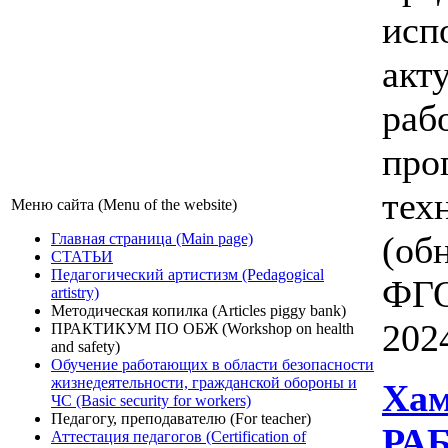
исп
акт
раб
про
тех
Меню сайта (Menu of the website)
(об
Главная страница (Main page)
СТАТЬИ
Педагогический артистизм (Pedagogical
ФГО
artistry)
Методическая копилка (Articles piggy bank)
202
ПРАКТИКУМ ПО ОБЖ (Workshop on health
and safety)
Обучение работающих в области безопасности
жизнедеятельности, гражданской обороны и
Хам
ЧС (Basic security for workers)
Педагогу, преподавателю (For teacher)
РА
Аттестация педагогов (Certification of