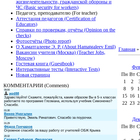
жизнедеятельности, гражданской обороны и
ЧС (Basic security for workers)
Педагогу, преподавателю (For teacher)
Аттестация педагогов (Certification of
Educators)
Справки по проверкам, отчёты (Opinion on the
checks)
Фотоотчёты (Photo report)
О Хаматгалееве Э. Р. (About Hamatgaleev Emil)
Главная
Вакансии учителя (Москва) (Teacher Jobs,
Moscow)
Гостевая книга (Guestbook)
Фев
Интерактивные тесты (Interactive Tests)
Пн
Вт
С
Новая страница
1
2
КОММЕНТАРИИ (Comments)
8
9
1
15
16
1
22
23
2
Дек
Пн
Вт
С