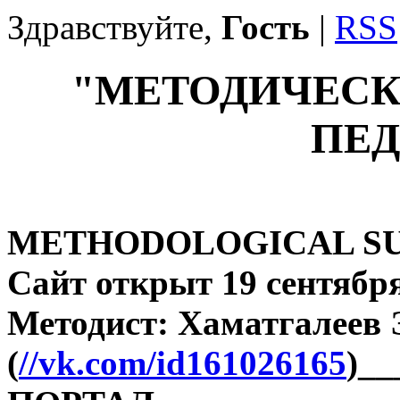
Здравствуйте,
Гость
|
RSS
"МЕТОДИЧЕСК
ПЕД
METHODOLOGICAL SU
Сайт открыт 19 сентября
Методист: Хаматгалеев
(
//vk.com/id161026165
)_