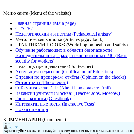
Меню сайта (Menu of the website)
Главная страница (Main page)
СТАТЬИ
Педагогический артистизм (Pedagogical artistry)
Методическая копилка (Articles piggy bank)
ПРАКТИКУМ ПО ОБЖ (Workshop on health and safety)
Обучение работающих в области безопасности
жизнедеятельности, гражданской обороны и ЧС (Basic
security for workers)
Педагогу, преподавателю (For teacher)
Аттестация педагогов (Certification of Educators)
Справки по проверкам, отчёты (Opinion on the checks)
Фотоотчёты (Photo report)
О Хаматгалееве Э. Р. (About Hamatgaleev Emil)
Вакансии учителя (Москва) (Teacher Jobs, Moscow)
Гостевая книга (Guestbook)
Интерактивные тесты (Interactive Tests)
Новая страница
КОММЕНТАРИИ (Comments)