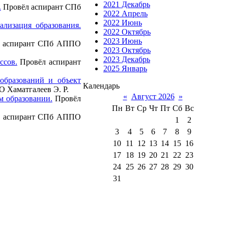
2021 Декабрь
.
Провёл аспирант СПб
2022 Апрель
2022 Июнь
лизация образования.
2022 Октябрь
2023 Июнь
 аспирант СПб АППО
2023 Октябрь
2023 Декабрь
ссов.
Провёл аспирант
2025 Январь
образований и объект
Календарь
 Хаматгалеев Э. Р.
«
Август 2026
»
м образовании.
Провёл
Пн
Вт
Ср
Чт
Пт
Сб
Вс
 аспирант СПб АППО
1
2
3
4
5
6
7
8
9
10
11
12
13
14
15
16
17
18
19
20
21
22
23
24
25
26
27
28
29
30
31