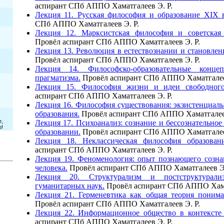
аспирант СПб АППО Хаматгалеев Э. Р.
Лекция 11. Русская философия и образование XIX в
СПб АППО Хаматгалеев Э. Р.
Лекция 12. Марксистская философия и советская 
Провёл аспирант СПб АППО Хаматгалеев Э. Р.
Лекция 13. Революция в естествознании и становлен
Провёл аспирант СПб АППО Хаматгалеев Э. Р.
Лекция 14. Философско-образовательные конц
прагматизма.
Провёл аспирант СПб АППО Хаматгалее
Лекция 15. Философия жизни и идеи свободного
аспирант СПб АППО Хаматгалеев Э. Р.
Лекция 16. Философия существования: экзистенциаль
образования.
Провёл аспирант СПб АППО Хаматгалее
Лекция 17. Психоанализ: сознание и бессознательное 
образовании.
Провёл аспирант СПб АППО Хаматгалее
Лекция 18. Неклассическая философия образован
аспирант СПб АППО Хаматгалеев Э. Р.
Лекция 19. Феноменология: опыт познающего созн
человека.
Провёл аспирант СПб АППО Хаматгалеев Э
Лекция 20. Структурализм и постструктурали
гуманитарных наук.
Провёл аспирант СПб АППО Хама
Лекция 21. Герменевтика как общая теория понима
Провёл аспирант СПб АППО Хаматгалеев Э. Р.
Лекция 22. Информационное общество в контексте 
аспирант СПб АППО Хаматгалеев Э. Р.