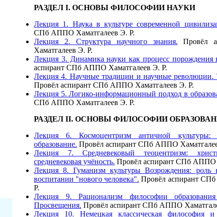
​РАЗДЕЛ I. ОСНОВЫ ФИЛОСОФИИ НАУКИ
Лекция 1. Наука в культуре современной цивилиза
СПб АППО Хаматгалеев Э. Р.
Лекция 2. Структура научного знания.
Провёл а
Хаматгалеев Э. Р.
Лекция 3. Динамика науки как процесс порождения 
аспирант СПб АППО Хаматгалеев Э. Р.
Лекция 4. Научные традиции и научные революции.
Провёл аспирант СПб АППО Хаматгалеев Э. Р.
Лекция 5. Логико-информационный подход в образо
СПб АППО Хаматгалеев Э. Р.
РАЗДЕЛ II. ОСНОВЫ ФИЛОСОФИИ ОБРАЗОВА
Лекция 6. Космоцентризм античной культуры:
образование.
Провёл аспирант СПб АППО Хаматгалее
Лекция 7. Средневековый теоцентризм: христ
средневековая учёность.
Провёл аспирант СПб АППО Х
Лекция 8. Гуманизм культуры Возрождения: роль
воспитании "нового человека".
Провёл аспирант СПб
Р.
Лекция 9. Рационализм философии образовани
Просвещения.
Провёл аспирант СПб АППО Хаматгале
Лекция 10. Немецкая классическая философия и 