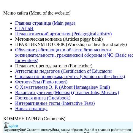
Меню сайта (Menu of the website)
Главная страница (Main page)
СТАТЬИ
Педагогический артистизм (Pedagogical artistry)
Методическая копилка (Articles piggy bank)
ПРАКТИКУМ ПО ОБЖ (Workshop on health and safety)
Обучение работающих в области безопасности
жизнедеятельности, гражданской обороны и ЧС (Basic sec
for workers)
Педагогу, преподавателю (For teacher)
Аттестация педагогов (Certification of Educators)
Справки по проверкам, отчёты (Opinion on the checks)
Фотоотчёты (Photo report)
О Хаматгалееве Э. Р. (About Hamatgaleev Emil)
Вакансии учителя (Москва) (Teacher Jobs, Moscow)
Гостевая книга (Guestbook)
Интерактивные тесты (Interactive Tests)
Новая страница
КОММЕНТАРИИ (Comments)