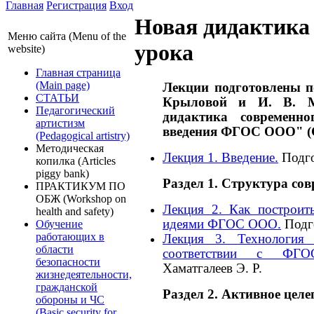
Главная
Регистрация
Вход
Новая дидактика
Меню сайта (Menu of the
урока
website)
Главная страница
(Main page)
Лекции подготовлены п
СТАТЬИ
Крыловой и И. В. М
Педагогический
дидактика современн
артистизм
введения ФГОС ООО" (
(Pedagogical artistry)
Методическая
Лекция 1. Введение.
Подго
копилка (Articles
piggy bank)
Раздел 1. Структура со
ПРАКТИКУМ ПО
ОБЖ (Workshop on
Лекция 2. Как построит
health and safety)
идеями ФГОС ООО.
Подго
Обучение
работающих в
Лекция 3. Технология 
области
соответствии с ФГ
безопасности
Хаматгалеев Э. Р.
жизнедеятельности,
гражданской
Раздел 2. Активное цел
обороны и ЧС
(Basic security for