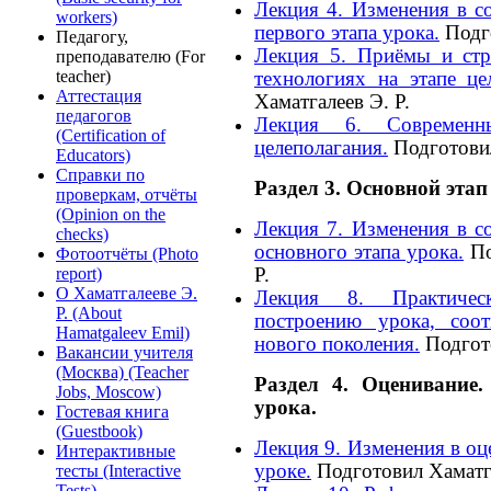
Лекция 4. Изменения в с
workers)
первого этапа урока.
Подго
Педагогу,
Лекция 5. Приёмы и стр
преподавателю (For
teacher)
технологиях на этапе це
Аттестация
Хаматгалеев Э. Р.
педагогов
Лекция 6. Современн
(Certification of
целеполагания.
Подготовил
Educators)
Справки по
Раздел 3. Основной этап
проверкам, отчёты
(Opinion on the
Лекция 7. Изменения в с
checks)
основного этапа урока.
По
Фотоотчёты (Photo
report)
Р.
О Хаматгалееве Э.
Лекция 8. Практичес
Р. (About
построению урока, соот
Hamatgaleev Emil)
нового поколения.
Подгото
Вакансии учителя
(Москва) (Teacher
Раздел 4. Оценивание
Jobs, Moscow)
урока.
Гостевая книга
(Guestbook)
Лекция 9. Изменения в о
Интерактивные
уроке.
Подготовил Хаматга
тесты (Interactive
Tests)